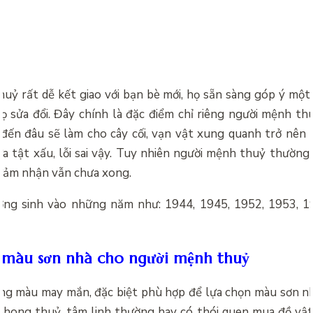
uỷ rất dễ kết giao với bạn bè mới, họ sẵn sàng góp ý một
 họ sửa đổi. Đây chính là đặc điểm chỉ riêng người mệnh th
ến đâu sẽ làm cho cây cối, vạn vật xung quanh trở nên tư
a tật xấu, lỗi sai vậy. Tuy nhiên người mệnh thuỷ thường rấ
 đảm nhận vẫn chưa xong.
ng sinh vào những năm như: 1944, 1945, 1952, 1953, 19
 màu sơn nhà cho người mệnh thuỷ
ng màu may mắn, đặc biệt phù hợp để lựa chọn màu sơn n
phong thuỷ, tâm linh thường hay có thói quen mua đồ vật 