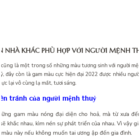
 NHÀ KHÁC PHÙ HỢP VỚI NGƯỜI MỆNH T
 cũng là một trong số những màu tương sinh với người mệ
, đây còn là gam màu cực hiện đại 2022 được nhiều ngườ
lực lại vô cùng lạ mắt, tươi sáng.
ên tránh của người mệnh thuỷ
hững gam màu nóng đại diện cho hoả, mà từ xưa đến
ẽ khắc nhau, kìm nén sự phát triển của nhau. Vì vậy g
 màu này nếu không muốn tai ương ập đến gia đình.