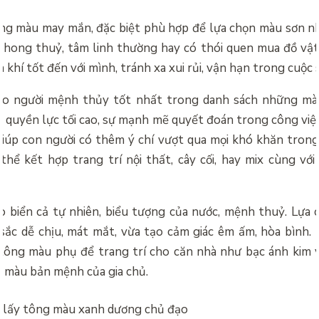
ng màu may mắn, đặc biệt phù hợp để lựa chọn màu sơn n
phong thuỷ, tâm linh thường hay có thói quen mua đồ vật 
khí tốt đến với mình, tránh xa xui rủi, vận hạn trong cuộc 
ho người mệnh thủy tốt nhất trong danh sách những mà
 quyền lực tối cao, sự mạnh mẽ quyết đoán trong công việ
giúp con người có thêm ý chí vượt qua mọi khó khăn trong
hể kết hợp trang trí nội thất, cây cối, hay mix cùng vớ
.
ho biển cả tự nhiên, biểu tượng của nước, mệnh thuỷ. Lựa
ắc dễ chịu, mát mắt, vừa tạo cảm giác êm ấm, hòa bình. N
 tông màu phụ để trang trí cho căn nhà như bạc ánh kim 
 màu bản mệnh của gia chủ.