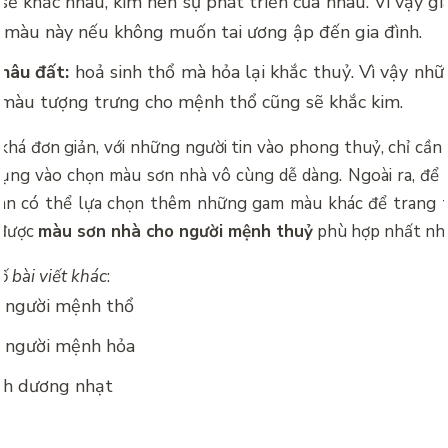
ẽ khắc nhau, kìm nén sự phát triển của nhau. Vì vậy g
 màu này nếu không muốn tai ương ập đến gia đình.
 nâu đất:
hoả sinh thổ mà hỏa lại khắc thuỷ. Vì vậy nh
à màu tượng trưng cho mệnh thổ cũng sẽ khắc kim.
há đơn giản, với những người tin vào phong thuỷ, chỉ cần
ụng vào chọn màu sơn nhà vô cùng dễ dàng. Ngoài ra, để p
oàn có thể lựa chọn thêm những gam màu khác để trang t
 được
màu sơn nhà cho người mệnh thuỷ
phù hợp nhất nh
 bài viết khác
:
 người mệnh thổ
 người mệnh hỏa
nh dương nhạt