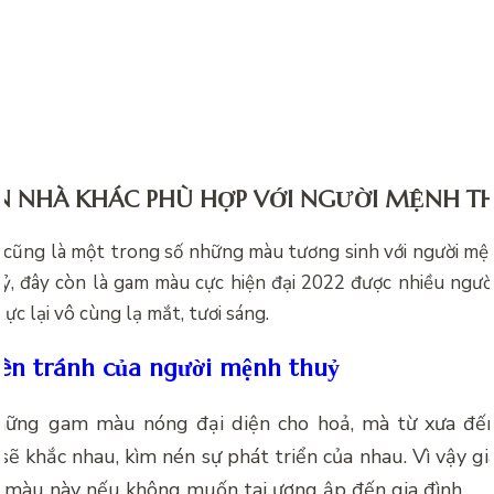
 NHÀ KHÁC PHÙ HỢP VỚI NGƯỜI MỆNH T
 cũng là một trong số những màu tương sinh với người mệ
, đây còn là gam màu cực hiện đại 2022 được nhiều ngườ
lực lại vô cùng lạ mắt, tươi sáng.
ên tránh của người mệnh thuỷ
hững gam màu nóng đại diện cho hoả, mà từ xưa đến
ẽ khắc nhau, kìm nén sự phát triển của nhau. Vì vậy g
 màu này nếu không muốn tai ương ập đến gia đình.