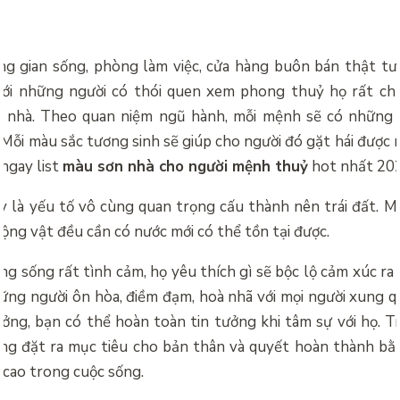
ng gian sống, phòng làm việc, cửa hàng buôn bán thật tư
 với những người có thói quen xem phong thuỷ họ rất ch
n nhà. Theo quan niệm ngũ hành, mỗi mệnh sẽ có những 
Mỗi màu sắc tương sinh sẽ giúp cho người đó gặt hái được
 ngay list
màu sơn nhà cho người mệnh thuỷ
hot nhất 202
y là yếu tố vô cùng quan trọng cấu thành nên trái đất. Mọ
động vật đều cần có nước mới có thể tồn tại được.
 sống rất tình cảm, họ yêu thích gì sẽ bộc lộ cảm xúc ra 
hững người ôn hòa, điềm đạm, hoà nhã với mọi người xung 
ởng, bạn có thể hoàn toàn tin tưởng khi tâm sự với họ. T
g đặt ra mục tiêu cho bản thân và quyết hoàn thành bằn
 cao trong cuộc sống.