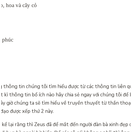
o, hoa và cây cỏ
h phúc
 thông tin chúng tôi tìm hiểu được từ các thông tin liên q
 kì thông tin bổ ích nào hãy chia sẻ ngay với chúng tôi để b
bây giờ chúng ta sẽ tìm hiểu về truyền thuyết từ thần tho
đạo được xếp thứ 2 này.
kể lại rằng thì Zeus đã để mắt đến người đàn bà xinh đẹp c