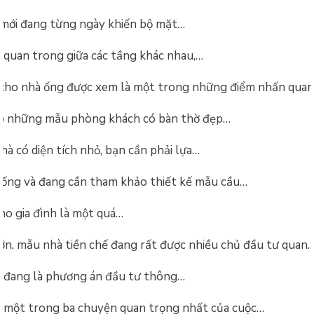
mới đang từng ngày khiến bộ mặt…
i quan trong giữa các tầng khác nhau,…
cho nhà ống được xem là một trong những điểm nhấn qua
p những mẫu phòng khách có bàn thờ đẹp…
hà có diện tích nhỏ, bạn cần phải lựa…
 ống và đang cần tham khảo thiết kế mẫu cầu…
ho gia đình là một quá…
ớn, mẫu nhà tiền chế đang rất được nhiều chủ đầu tư quan
y đang là phương án đầu tư thông…
à một trong ba chuyện quan trọng nhất của cuộc…