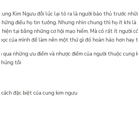
ung Kim Ngưu đôi lúc lại tỏ ra là người bảo thủ trước nhữ
những điều họ tin tưởng. Nhưng nhìn chung thì họ ít khi là
 hiện tại bằng những cơ hội mạo hiểm. Mà có rất ít người c
 bọc của mình để làm nên một thứ gì đó hoàn hảo hơn hay t
m qua những ưu điểm và nhược điểm của người thuộc cung 
chúng tôi