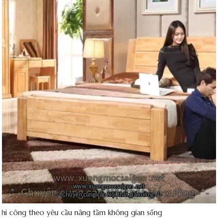
thi công theo yêu cầu nâng tầm không gian sống