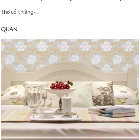
ó thờ có thiêng-…
N QUAN