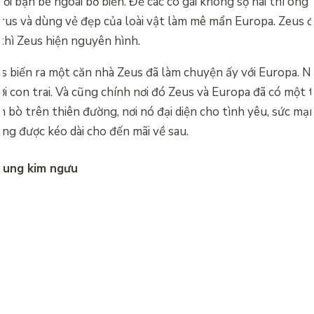
ới bạn bè ngoài bờ biển. Để các cô gái không sợ hãi thì ông
us và dùng vẻ đẹp của loài vật làm mê mẩn Europa. Zeus đ
thì Zeus hiện nguyên hình.
s biến ra một căn nhà Zeus đã làm chuyện ấy với Europa. 
i con trai. Và cũng chính nơi đó Zeus và Europa đã có một 
 bò trên thiên đường, nơi nó đại diện cho tình yêu, sức mạ
ng được kéo dài cho đến mãi về sau.