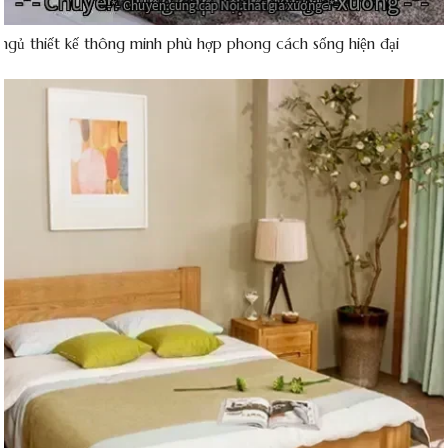
gủ thiết kế thông minh phù hợp phong cách sống hiện đại