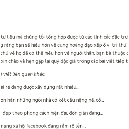
 tư liệu mà chúng tôi tổng hợp được từ các tính các đặc tr
rằng bạn sẽ hiểu hơn về cung hoàng đạo xếp ở vị trí thứ 2 
chú về họ để có thể hiểu hơn về người thân, bạn bè thuộc
xin chào và hẹn gặp lại quý độc giả trong các bài viết tiếp t
 viết liên quan khác
:
iá rẻ đang được xây dựng rất nhiều…
ơn hẳn những ngôi nhà có kết cấu nặng nề, cố…
u đẹp theo phong cách hiện đại, đơn giản đang…
mạng xã hội facebook đang rầm rộ lên…