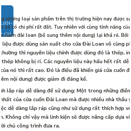
g những loại sản phẩm trên thị trường hiện nay được s
ớn sẽ có chi phí rất đắt. Tuy nhiên với cùng tính năng của
O GIÁ
ửa cuốn đài loan (bổ sung thêm nội dung) lại khá rẻ. Bởi l
 liệu được dùng sản xuất cho cửa Đài Loan vô cùng p
hường thì nguyên liệu chính được dùng đó là thép, in
 thép không bị rỉ. Các nguyên liệu này hấu hết rất dễ
của nó thì rất cao. Đó là điều đã khiến
giá cửa cuốn đ
hêm nội dung) được giảm đi đáng kể.
ình lắp ráp dễ dàng để sử dụng: Một trong những điể
 nhất của cửa cuốn Đài Loan mà được nhiều nhà thầu y
iệc dễ dàng lắp ráp cũng như sử dụng rất thích hợp vớ
ớn. Không chỉ vậy mà linh kiện sẽ được nâng cấp dựa v
ời chủ công trình đưa ra.