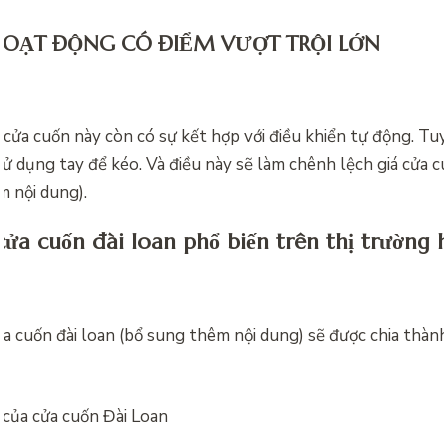
HOẠT ĐỘNG CÓ ĐIỂM VƯỢT TRỘI LỚN
cửa cuốn này còn có sự kết hợp với điều khiển tự động. Tu
sử dụng tay để kéo. Và điều này sẽ làm chênh lệch
giá cửa c
m nội dung).
cửa cuốn đài loan phổ biến trên thị trường 
ửa cuốn đài loan (bổ sung thêm nội dung) sẽ được chia thành 