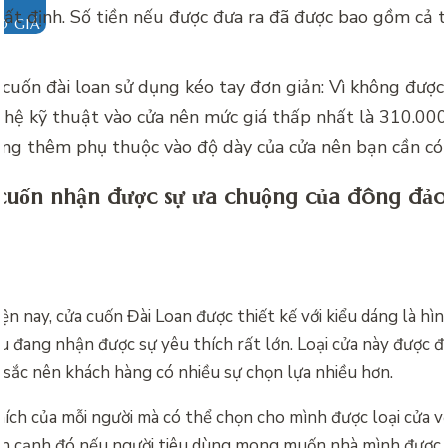
ất định. Số tiền nếu được đưa ra đã được bao gồm cả t
O GIÁ
.
 cuốn đài loan sử dụng kéo tay đơn giản: Vì không đượ
hệ kỹ thuật vào cửa nên mức giá thấp nhất là 310.000 
ng thêm phụ thuộc vào độ dày của cửa nên bạn cần có 
cuốn nhận được sự ưa chuộng của đông đảo
ện nay, cửa cuốn Đài Loan được thiết kế với kiểu dáng là hì
u đang nhận được sự yêu thích rất lớn. Loại cửa này được đ
 sắc nên khách hàng có nhiều sự chọn lựa nhiều hơn.
ích của mỗi người mà có thể chọn cho mình được loại cửa v
ên cạnh đó nếu người tiêu dùng mong muốn nhà mình được