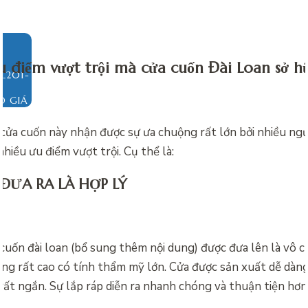
u điểm vượt trội mà cửa cuốn Đài Loan sở 
O GIÁ
cửa cuốn này nhận được sự ưa chuộng rất lớn bởi nhiều ngườ
nhiều ưu điểm vượt trội. Cụ thể là:
ĐƯA RA LÀ HỢP LÝ
 cuốn đài loan (bổ sung thêm nội dung) được đưa lên là vô c
ng rất cao có tính thẩm mỹ lớn. Cửa được sản xuất dễ dàng,
rất ngắn. Sự lắp ráp diễn ra nhanh chóng và thuận tiện hơn