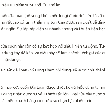
nhiều ưu điểm vượt trội. Cụ thể là:
 cuốn đài loan (bổ sung thêm nội dung) được đưa lên là vô c
ng rất cao có tính thẩm mỹ lớn. Cửa được sản xuất dễ dàng,
rất ngắn. Sự lắp ráp diễn ra nhanh chóng và thuận tiện hơn
cửa cuốn này còn có sự kết hợp với điều khiển tự động. Tu
sử dụng tay để kéo. Và điều này sẽ làm chênh lệch
giá cửa c
m nội dung).
ửa cuốn đài loan (bổ sung thêm nội dung) sẽ được chia thành 
ện nay, cửa cuốn Đài Loan được thiết kế với kiểu dáng là hì
u đang nhận được sự yêu thích rất lớn. Loại cửa này được đ
 sắc nên khách hàng có nhiều sự chọn lựa nhiều hơn.