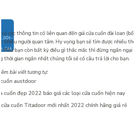
ất cả các thông tin có liên quan đến
giá cửa cuốn đài loan (b
ợc nhiều người quan tâm. Hy vọng bạn sẽ tìm được nhiều thô
O GIÁ
ày. Nếu bạn còn bất kỳ điều gì thắc mắc thì đừng ngần ngại 
thời gian ngắn nhất chúng tôi sẽ có câu trả lời cho bạn.
êm bài viết tương tự
:
 cuốn austdoor
 cuốn đẹp 2022 báo giá các loại cửa cuốn hiện nay
 cửa cuốn Titadoor mới nhất 2022 chính hãng giá rẻ