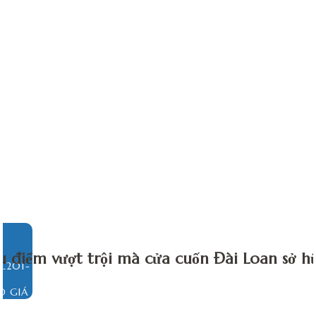
u điểm vượt trội mà cửa cuốn Đài Loan sở 
O GIÁ