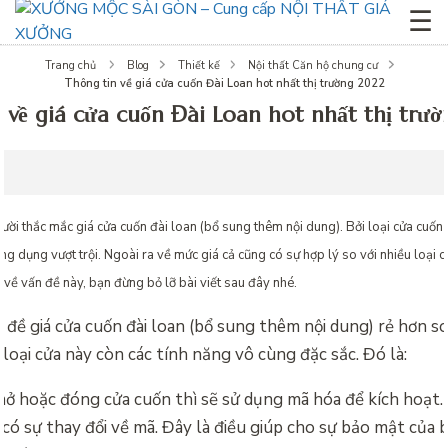
☰
Trang chủ
Blog
Thiết kế
Nội thất Căn hộ chung cư
Thông tin về giá cửa cuốn Đài Loan hot nhất thị trường 2022
 về giá cửa cuốn Đài Loan hot nhất thị trư
gười thắc mắc
giá cửa cuốn đài loan (bổ sung thêm nội dung). Bởi loại cửa cuốn 
g dụng vượt trội. Ngoài ra về mức giá cả cũng có sự hợp lý so với nhiều loại 
n về vấn đề này, bạn đừng bỏ lỡ bài viết sau đây nhé.
n đề
giá cửa cuốn đài loan (bổ sung thêm nội dung) rẻ hơn so
ì loại cửa này còn các tính năng vô cùng đặc sắc. Đó là:
mở hoặc đóng cửa cuốn thì sẽ sử dụng mã hóa để kích hoạt.
 có sự thay đổi về mã. Đây là điều giúp cho sự bảo mật của 