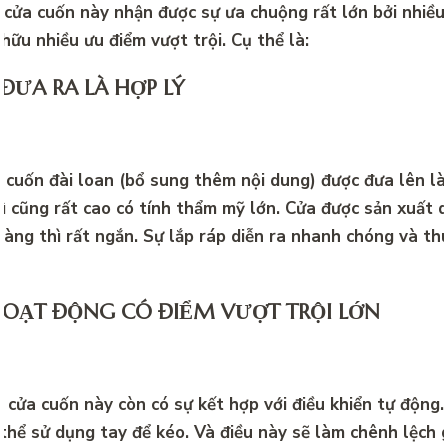
cửa cuốn này nhận được sự ưa chuộng rất lớn bởi nhiều 
 hữu nhiều ưu điểm vượt trội. Cụ thể là:
ĐƯA RA LÀ HỢP LÝ
 cuốn đài loan (bổ sung thêm nội dung) được đưa lên là
hì cũng rất cao có tính thẩm mỹ lớn. Cửa được sản xuất d
hàng thì rất ngắn. Sự lắp ráp diễn ra nhanh chóng và th
.
HOẠT ĐỘNG CÓ ĐIỂM VƯỢT TRỘI LỚN
 cửa cuốn này còn có sự kết hợp với điều khiển tự động.
thể sử dụng tay để kéo. Và điều này sẽ làm chênh lệch