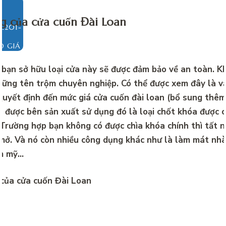
g của cửa cuốn Đài Loan
O GIÁ
 bạn sở hữu loại cửa này sẽ được đảm bảo về an toàn. K
hững tên trộm chuyên nghiệp. Có thể được xem đây là v
quyết định đến mức
giá cửa cuốn đài loan (bổ sung thêm
 được bên sản xuất sử dụng đó là loại chốt khóa được c
 Trường hợp bạn không có được chìa khóa chính thì tất n
mở. Và nó còn nhiều công dụng khác như là làm mát nhà
ẩm mỹ…