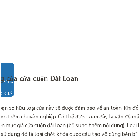
g của cửa cuốn Đài Loan
O GIÁ
bạn sở hữu loại cửa này sẽ được đảm bảo về an toàn. Khi đ
ên trộm chuyên nghiệp. Có thể được xem đây là vấn đề mấ
đến mức
giá cửa cuốn đài loan (bổ sung thêm nội dung). Loại
 sử dụng đó là loại chốt khóa được cấu tạo vô cùng bền bỉ.