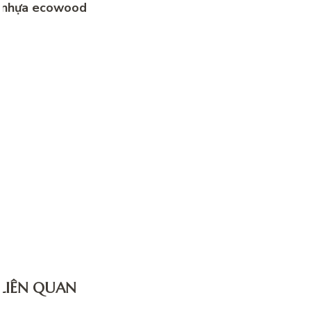
 nhựa ecowood
 LIÊN QUAN