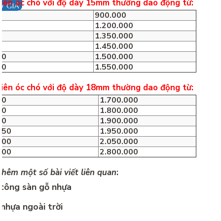
hiên óc chó với độ dày 15mm thường dao động từ:
O GIÁ
0
900.000
0
1.200.000
0
1.350.000
0
1.450.000
50
1.500.000
00
1.550.000
hiên óc chó với độ dày 18mm thường dao động từ:
00
1.700.000
50
1.800.000
00
1.900.000
050
1.950.000
200
2.050.000
800
2.800.000
hêm một số bài viết liên quan
:
 công sàn gỗ nhựa
nhựa ngoài trời