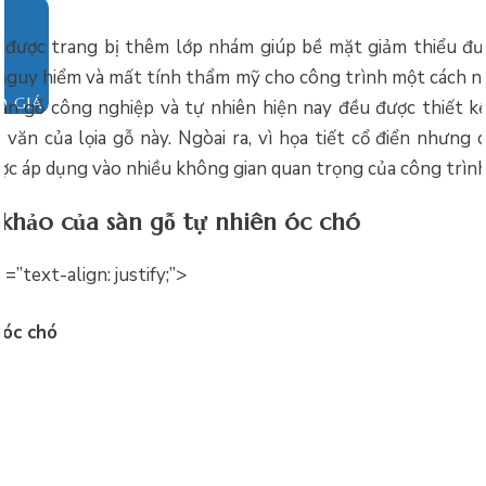
n được trang bị thêm lớp nhám giúp bề mặt giảm thiểu đư
 nguy hiểm và mất tính thẩm mỹ cho công trình một cách nặ
O GIÁ
àn gỗ công nghiệp và tự nhiên hiện nay đều được thiết k
 văn của lọia gỗ này. Ngòai ra, vì họa tiết cổ điển nhưng
ợc áp dụng vào nhiều không gian quan trọng của công trình
khảo của sàn gỗ tự nhiên óc chó
e=”text-align: justify;”>