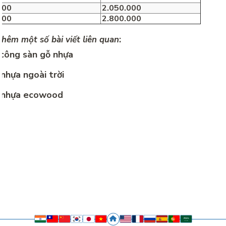
200
2.050.000
800
2.800.000
hêm một số bài viết liên quan
:
 công sàn gỗ nhựa
nhựa ngoài trời
 nhựa ecowood