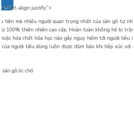
e=”text-align: justify;”>
O GIÁ
u tiên mà nhiều người quan trọng nhất của sàn gỗ tự nh
 từ 100% thiên nhiên cao cấp. Hoàn toàn không hề bị trộ
 hoặc hóa chất hóa học nào gây nguy hiểm tới người tiêu d
e của người tiêu dùng luôn được đảm bảo khi tiếp xúc với 