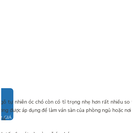
 gỗ tự nhiên óc chó còn có tỉ trọng nhẹ hơn rất nhiều so v
ờng được áp dụng để làm ván sàn của phòng ngủ hoặc nơi x
O GIÁ
hà.