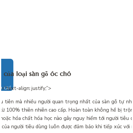
 của loại sàn gỗ óc chó
e=”text-align: justify;”>
O GIÁ
u tiên mà nhiều người quan trọng nhất của sàn gỗ tự nh
 từ 100% thiên nhiên cao cấp. Hoàn toàn không hề bị trộ
 hoặc hóa chất hóa học nào gây nguy hiểm tới người tiêu d
e của người tiêu dùng luôn được đảm bảo khi tiếp xúc với 