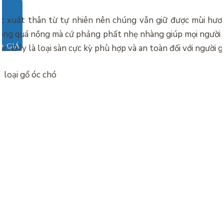
c xuất thân từ tự nhiên nên chúng vẫn giữ được mùi hư
ông quá nồng mà cứ phảng phất nhẹ nhàng giúp mọi người đ
O GIÁ
óc. Đây là loại sàn cực kỳ phù hợp và an toàn đối với người gi