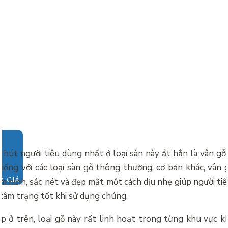
 hút người tiêu dùng nhất ở loại sàn này ắt hẳn là vân gỗ
iống với các loại sàn gỗ thông thường, cơ bản khác, vân g
O GIÁ
m hình, sắc nét và đẹp mắt một cách dịu nhẹ giúp người ti
tâm trạng tốt khi sử dụng chúng.
p ở trên, loại gỗ này rất linh hoạt trong từng khu vực k