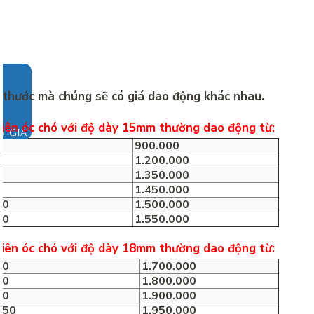
 thước mà chúng sẽ có giá dao động khác nhau.
hiên óc chó với độ dày 15mm thường dao động từ:
O GIÁ
0
900.000
0
1.200.000
0
1.350.000
0
1.450.000
50
1.500.000
00
1.550.000
hiên óc chó với độ dày 18mm thường dao động từ:
00
1.700.000
50
1.800.000
00
1.900.000
050
1.950.000