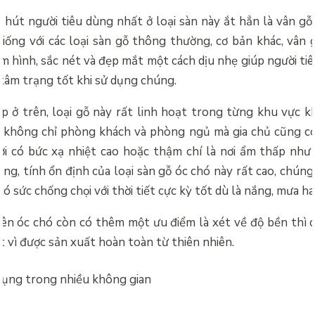
 hút người tiêu dùng nhất ở loại sàn này ắt hẳn là vân gỗ
iống với các loại sàn gỗ thông thường, cơ bản khác, vân g
m hình, sắc nét và đẹp mắt một cách dịu nhẹ giúp người ti
tâm trạng tốt khi sử dụng chúng.
p ở trên, loại gỗ này rất linh hoạt trong từng khu vực k
 không chỉ phòng khách và phòng ngủ mà gia chủ cũng c
i có bức xạ nhiệt cao hoặc thậm chí là nơi ẩm thấp như
ng, tính ổn định của loại sàn gỗ óc chó này rất cao, chúng
có sức chống chọi với thời tiết cực kỳ tốt dù là nắng, mưa h
iên óc chó còn có thêm một ưu điểm là xét về độ bền thì c
t vì được sản xuất hoàn toàn từ thiên nhiên.