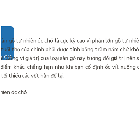
sàn gỗ tự nhiên óc chó là cực kỳ cao vì phần lớn gỗ tự nhi
n tuổi thọ của chính phải được tính bằng trăm năm chứ khô
O GIÁ
ẻ. Cũng vì giá trị của loại sàn gỗ này tương đối giá trị nên 
 điểm khác, chẳng hạn như khi bạn cố định ốc vít xuống d
tối thiểu các vết hằn để lại.