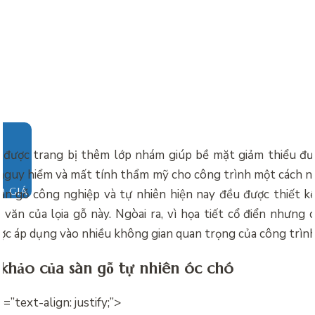
n được trang bị thêm lớp nhám giúp bề mặt giảm thiểu đư
 nguy hiểm và mất tính thẩm mỹ cho công trình một cách nặ
O GIÁ
àn gỗ công nghiệp và tự nhiên hiện nay đều được thiết k
 văn của lọia gỗ này. Ngòai ra, vì họa tiết cổ điển nhưng
ợc áp dụng vào nhiều không gian quan trọng của công trình
khảo của sàn gỗ tự nhiên óc chó
e=”text-align: justify;”>