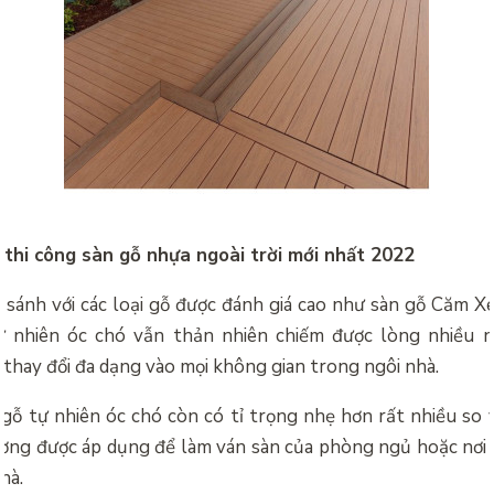
 thi công sàn gỗ nhựa ngoài trời mới nhất 2022
o sánh với các loại gỗ được đánh giá cao như sàn gỗ Căm Xe
ự nhiên óc chó vẫn thản nhiên chiếm được lòng nhiều n
thay đổi đa dạng vào mọi không gian trong ngôi nhà.
 gỗ tự nhiên óc chó còn có tỉ trọng nhẹ hơn rất nhiều so v
ờng được áp dụng để làm ván sàn của phòng ngủ hoặc nơi x
hà.