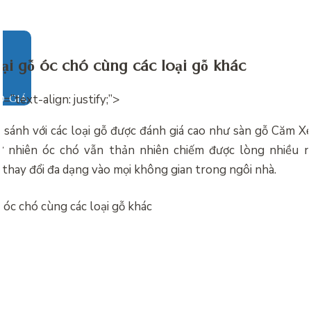
oại gỗ óc chó cùng các loại gỗ khác
e=”text-align: justify;”>
O GIÁ
o sánh với các loại gỗ được đánh giá cao như sàn gỗ Căm Xe
ự nhiên óc chó vẫn thản nhiên chiếm được lòng nhiều n
thay đổi đa dạng vào mọi không gian trong ngôi nhà.