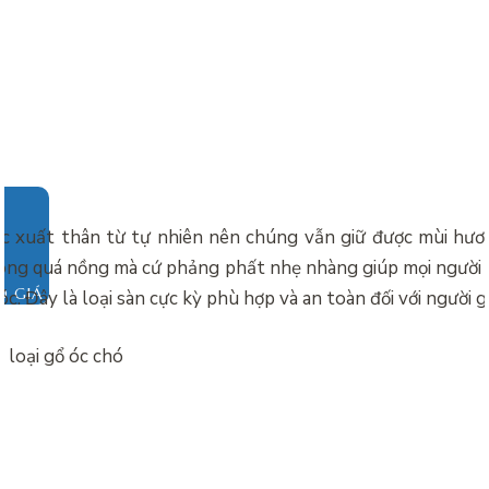
c xuất thân từ tự nhiên nên chúng vẫn giữ được mùi hư
ông quá nồng mà cứ phảng phất nhẹ nhàng giúp mọi người đ
O GIÁ
óc. Đây là loại sàn cực kỳ phù hợp và an toàn đối với người gi