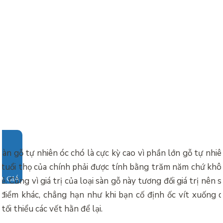
sàn gỗ tự nhiên óc chó là cực kỳ cao vì phần lớn gỗ tự nhi
n tuổi thọ của chính phải được tính bằng trăm năm chứ khô
O GIÁ
ẻ. Cũng vì giá trị của loại sàn gỗ này tương đối giá trị nên 
 điểm khác, chẳng hạn như khi bạn cố định ốc vít xuống d
tối thiểu các vết hằn để lại.