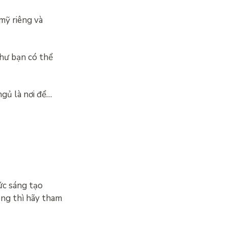
mỹ riêng và
 bạn có thể
ngủ là nơi để…
ức sáng tạo
òng thì hãy tham