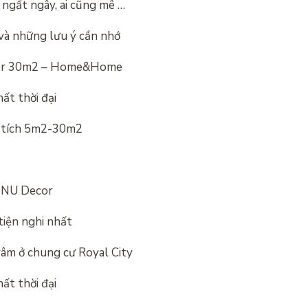
ngất ngây, ai cũng mê …
và những lưu ý cần nhớ
ster 30m2 – Home&Home
ất thời đại
n tích 5m2-30m2
 DNU Decor
tiện nghi nhất
âm ở chung cư Royal City
ất thời đại