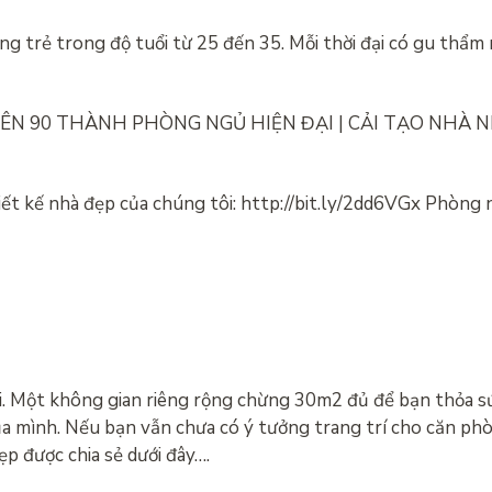
ng trẻ trong độ tuổi từ 25 đến 35. Mỗi thời đại có gu thẩm 
N 90 THÀNH PHÒNG NGỦ HIỆN ĐẠI | CẢI TẠO NHÀ Như
ết kế nhà đẹp của chúng tôi: http://bit.ly/2dd6VGx Phòng 
. Một không gian riêng rộng chừng 30m2 đủ để bạn thỏa s
ủa mình. Nếu bạn vẫn chưa có ý tưởng trang trí cho căn ph
p được chia sẻ dưới đây….