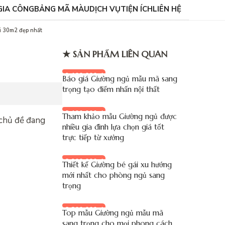
GIA CÔNG
BẢNG MÃ MÀU
DỊCH VỤ
TIỆN ÍCH
LIÊN HỆ
i 30m2 đẹp nhất
★ SẢN PHẨM LIÊN QUAN
9.100.000 đ
Báo giá Giường ngủ mẫu mã sang
trọng tạo điểm nhấn nội thất
8.100.000 đ
Tham khảo mẫu Giường ngủ được
à chủ đề đang
nhiều gia đình lựa chọn giá tốt
trực tiếp từ xưởng
8.900.000 đ
Thiết kế Giường bé gái xu hướng
mới nhất cho phòng ngủ sang
trọng
8.200.000 đ
Top mẫu Giường ngủ mẫu mã
sang trọng cho mọi phong cách