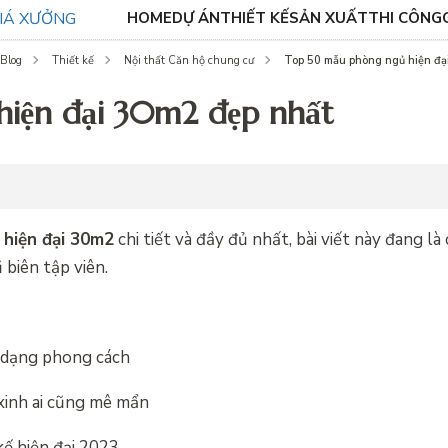
HOME
DỰ ÁN
THIẾT KẾ
SẢN XUẤT
THI CÔNG
Top 50 mẫu phòng ngủ hiện đạ
Blog
Thiết kế
Nội thất Căn hộ chung cư
iện đại 30m2 đẹp nhất
 hiện đại 30m2
chi tiết và đầy đủ nhất, bài viết này đang l
biên tập viên.
 dạng phong cách
xinh ai cũng mê mẩn
ế hiện đại 2023