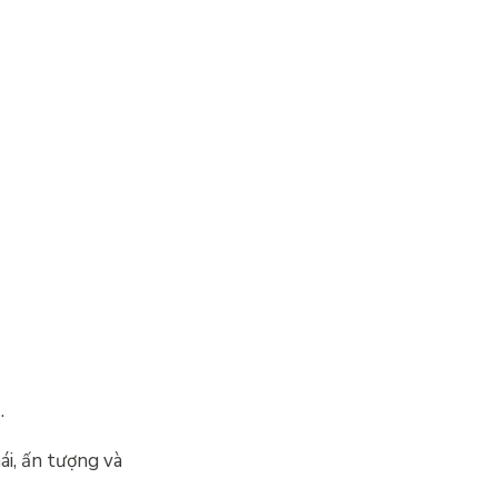
…
i, ấn tượng và