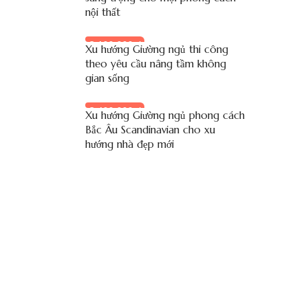
nội thất
8.100.000 đ
Xu hướng Giường ngủ thi công
theo yêu cầu nâng tầm không
gian sống
8.400.000 đ
Xu hướng Giường ngủ phong cách
Bắc Âu Scandinavian cho xu
hướng nhà đẹp mới