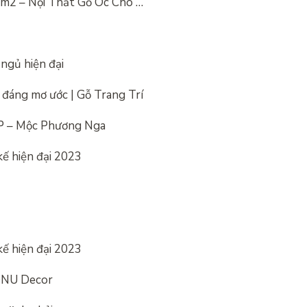
0m2 – Nội Thất Gỗ Óc Chó …
ngủ hiện đại
đáng mơ ước | Gỗ Trang Trí
 – Mộc Phương Nga
ế hiện đại 2023
ế hiện đại 2023
 DNU Decor