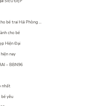
gái SIÊU ĐẸP
cho bé trai Hải Phòng …
dành cho bé
ẹp Hiện Đại
 hiện nay
AI – BBN96
p nhất
o bé yêu