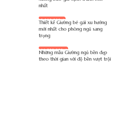
nhất
8.900.000 đ
Thiết kế Giường bé gái xu hướng
mới nhất cho phòng ngủ sang
trọng
11.800.000 đ
Những mẫu Giường ngủ bền đẹp
theo thời gian với độ bền vượt trội