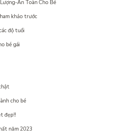
t Lượng-An Toàn Cho Bé
tham khảo trước
ác độ tuổi
o bé gái
chật
dành cho bé
t đẹp!!
nhất năm 2023