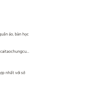
quần áo, bàn học
#caitaochungcu…
ợp nhất với sở