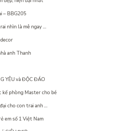
 đẹp, hiện đại nhất
đại – BBG205
rai nhìn là mê ngay …
adecor
 nhà anh Thanh
ÁNG YÊU và ĐỘC ĐÁO
t kế phòng Master cho bé
ại cho con trai anh …
rẻ em số 1 Việt Nam