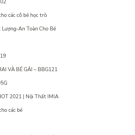
T02
ho các cô bé học trò
ất Lượng-An Toàn Cho Bé
619
AI VÀ BÉ GÁI – BBG121
05G
HOT 2021 | Nội Thất IMIA
cho các bé