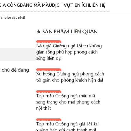
GIA CÔNG
BẢNG MÃ MÀU
DỊCH VỤ
TIỆN ÍCH
LIÊN HỆ
 cho bé đẹp nhất
★ SẢN PHẨM LIÊN QUAN
9.200.000 đ
Báo giá Giường ngủ tối ưu không
gian sống phù hợp phong cách
sống hiện đại
là chủ đề đang
8.700.000 đ
Xu hướng Giường ngủ phong cách
tối giản cho phòng khách hiện đại
8.200.000 đ
Top mẫu Giường ngủ mẫu mã
sang trọng cho mọi phong cách
nội thất
7.700.000 đ
Top mẫu Giường ngủ giá tốt tại
xưởng báo giá cạnh tranh mới