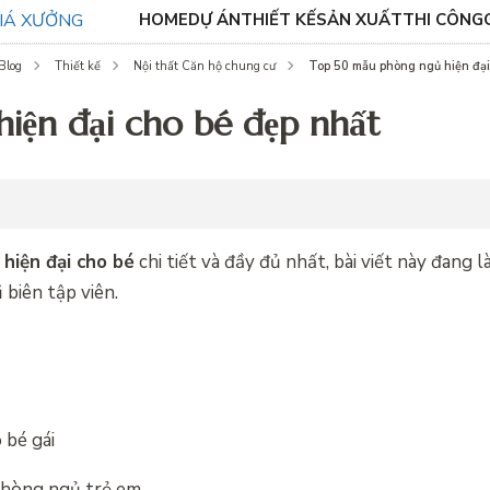
HOME
DỰ ÁN
THIẾT KẾ
SẢN XUẤT
THI CÔNG
Top 50 mẫu phòng ngủ hiện đại
Blog
Thiết kế
Nội thất Căn hộ chung cư
iện đại cho bé đẹp nhất
hiện đại cho bé
chi tiết và đầy đủ nhất, bài viết này đang 
biên tập viên.
 bé gái
 phòng ngủ trẻ em …