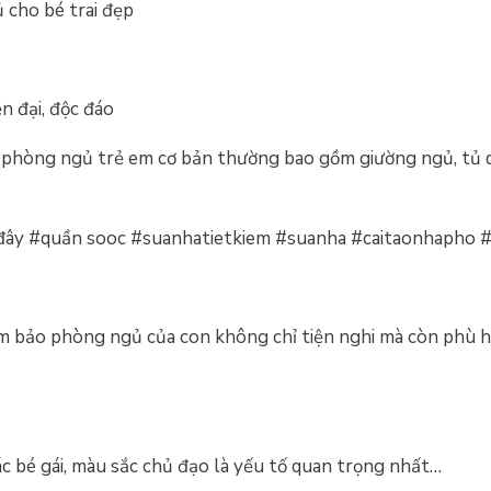
 cho bé trai đẹp
n đại, độc đáo
 phòng ngủ trẻ em cơ bản thường bao gồm giường ngủ, tủ 
o đây #quần sooc #suanhatietkiem #suanha #caitaonhapho 
ảm bảo phòng ngủ của con không chỉ tiện nghi mà còn phù h
ác bé gái, màu sắc chủ đạo là yếu tố quan trọng nhất…