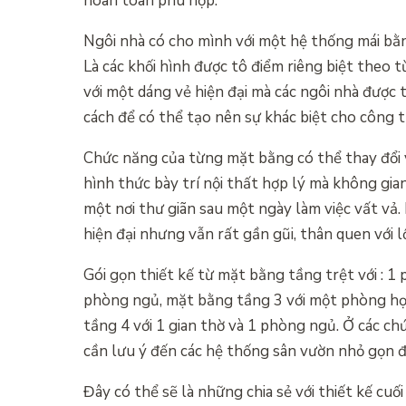
hoàn toàn phù hợp.
Ngôi nhà có cho mình với một hệ thống mái bằng
Là các khối hình được tô điểm riêng biệt theo 
với một dáng vẻ hiện đại mà các ngôi nhà được 
cách để có thể tạo nên sự khác biệt cho công trì
Chức năng của từng mặt bằng có thể thay đổi v
hình thức bày trí nội thất hợp lý mà không gia
một nơi thư giãn sau một ngày làm việc vất vả.
hiện đại nhưng vẫn rất gần gũi, thân quen với lố
Gói gọn thiết kế từ mặt bằng tầng trệt với : 
phòng ngủ, mặt bằng tầng 3 với một phòng học
tầng 4 với 1 gian thờ và 1 phòng ngủ. Ở các ch
cần lưu ý đến các hệ thống sân vườn nhỏ gọn đ
Đây có thể sẽ là những chia sẻ với thiết kế cuố