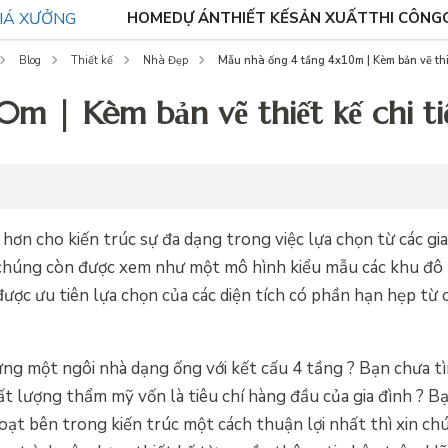
HOME
DỰ ÁN
THIẾT KẾ
SẢN XUẤT
THI CÔNG
Mẫu nhà ống 4 tầng 4x10m | Kèm bản vẽ thiế
Blog
Thiết kế
Nhà Đẹp
m | Kèm bản vẽ thiết kế chi ti
hơn cho kiến trúc sự đa dạng trong việc lựa chọn từ các gi
, chúng còn được xem như một mô hình kiểu mẫu các khu đô 
được ưu tiên lựa chọn của các diện tích có phần hạn hẹp từ 
ựng một ngôi nhà dạng ống với kết cấu 4 tầng ? Bạn chưa t
t lượng thẩm mỹ vốn là tiêu chí hàng đầu của gia đình ? B
hoạt bên trong kiến trúc một cách thuận lợi nhất thì xin c