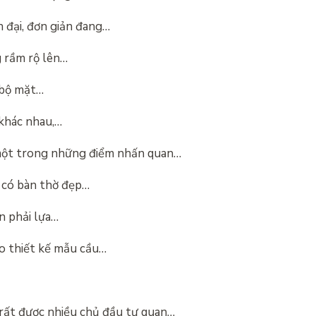
 đại, đơn giản đang…
 rầm rộ lên…
 bộ mặt…
 khác nhau,…
một trong những điểm nhấn quan…
có bàn thờ đẹp…
n phải lựa…
o thiết kế mẫu cầu…
 rất được nhiều chủ đầu tư quan…