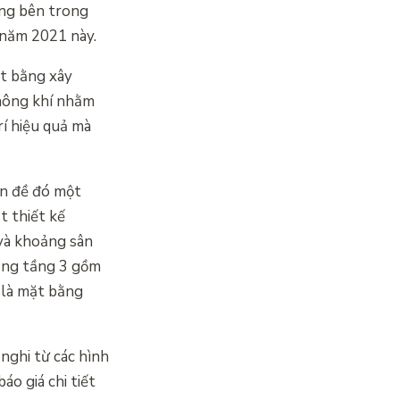
ăng bên trong
g năm 2021 này.
ặt bằng xây
không khí nhằm
rí hiệu quả mà
ấn đề đó một
t thiết kế
 và khoảng sân
bằng tầng 3 gồm
 là mặt bằng
nghi từ các hình
áo giá chi tiết