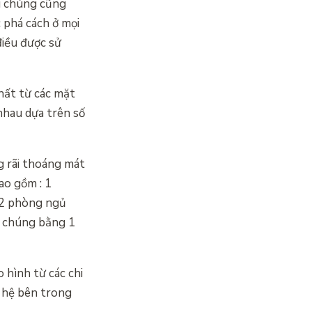
ởi chúng cũng
 phá cách ở mọi
điều được sử
hất từ các mặt
nhau dựa trên số
g rãi thoáng mát
ao gồm : 1
i 2 phòng ngủ
g chúng bằng 1
 hình từ các chi
ế hệ bên trong