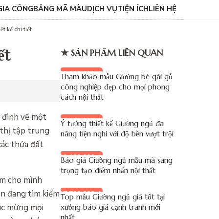
GIA CÔNG
BẢNG MÃ MÀU
DỊCH VỤ
TIỆN ÍCH
LIÊN HỆ
t kế chi tiết
ết
★ SẢN PHẨM LIÊN QUAN
8.000.000 đ
Tham khảo mẫu Giường bé gái gỗ
công nghiệp đẹp cho mọi phong
cách nội thất
a đình về một
7.900.000 đ
Ý tưởng thiết kế Giường ngủ đa
thị tập trung
năng tiện nghi với độ bền vượt trội
các thửa đất
9.100.000 đ
Báo giá Giường ngủ mẫu mã sang
trọng tạo điểm nhấn nội thất
ìm cho mình
ạn đang tìm kiếm
7.700.000 đ
Top mẫu Giường ngủ giá tốt tại
húc mừng mọi
xưởng báo giá cạnh tranh mới
nhất