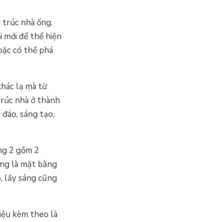
 trúc nhà ống.
i mới để thể hiện
oặc có thể phá
khác lạ mà từ
trúc nhà ở thành
 đáo, sáng tạo,
ầng 2 gồm 2
ùng là mặt bằng
ó, lấy sáng cũng
liệu kèm theo là