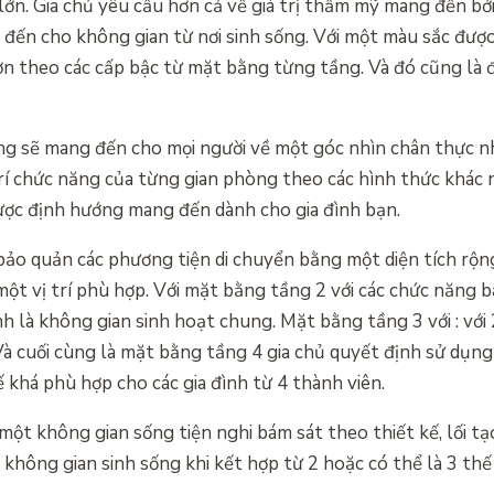
lớn. Gia chủ yêu cầu hơn cả về giá trị thẩm mỹ mang đến b
đến cho không gian từ nơi sinh sống. Với một màu sắc được
ơn theo các cấp bậc từ mặt bằng từng tầng. Và đó cũng là 
g sẽ mang đến cho mọi người về một góc nhìn chân thực n
trí chức năng của từng gian phòng theo các hình thức khác 
được định hướng mang đến dành cho gia đình bạn.
 bảo quản các phương tiện di chuyển bằng một diện tích rộn
t vị trí phù hợp. Với mặt bằng tầng 2 với các chức năng b
nh là không gian sinh hoạt chung. Mặt bằng tầng 3 với : vớ
 Và cuối cùng là mặt bằng tầng 4 gia chủ quyết định sử dụn
ế khá phù hợp cho các gia đình từ 4 thành viên.
ột không gian sống tiện nghi bám sát theo thiết kế, lối tạo
 không gian sinh sống khi kết hợp từ 2 hoặc có thể là 3 th