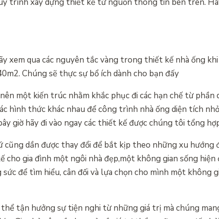
 quy trình xây dựng thiết kế từ nguồn thông tin bên trên. 
, hãy xem qua các nguyên tắc vàng trong thiết kế nhà ống khi
40m2. Chúng sẽ thực sự bổ ích dành cho bạn đấy
 nên một kiến trúc nhằm khắc phục đi các hạn chế từ phần 
các hình thức khác nhau để công trình nhà ống diện tích nh
bây giờ hãy đi vào ngay các thiết kế được chúng tôi tổng hợp
hứ cũng dần được thay đổi để bắt kịp theo những xu hướng đ
kế cho gia đình một ngôi nhà đẹp,một không gian sống hiện
g sức để tìm hiểu, cân đối và lựa chọn cho mình một không 
ó thể tận hưởng sự tiện nghi từ những giá trị mà chúng man