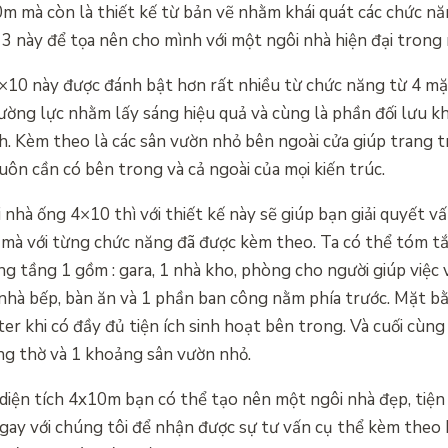
0m mà còn là thiết kế từ bản vẽ nhằm khái quát các chức n
ố 3 này để tọa nên cho mình với một ngôi nhà hiện đại tron
 4×10 này được đánh bật hơn rất nhiều từ chức năng từ 4 m
cường lực nhằm lấy sáng hiệu quả và cùng là phần đối lưu 
nh. Kèm theo là các sân vườn nhỏ bên ngoài cửa giúp trang t
n cần có bên trong và cả ngoài của mọi kiến trúc.
 nhà ống 4×10 thì với thiết kế này sẽ giúp bạn giải quyết v
 mà với từng chức năng đã được kèm theo. Ta có thể tóm tắ
 tầng 1 gồm : gara, 1 nhà kho, phòng cho người giúp việc
 nhà bếp, bàn ăn và 1 phần ban công nằm phía trước. Mặt 
r khi có đầy đủ tiện ích sinh hoạt bên trong. Và cuối cùng
ng thờ và 1 khoảng sân vườn nhỏ.
diện tích 4x10m bạn có thể tạo nên một ngôi nhà đẹp, tiện 
ngay với chúng tôi để nhận được sự tư vấn cụ thể kèm theo b