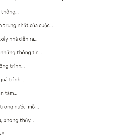
ư thông…
n trọng nhất của cuộc…
 xây nhà diễn ra…
 những thông tin…
công trình…
 quá trình…
uan tâm…
 trong nước, mỗi…
ta, phong thủy…
 vô…