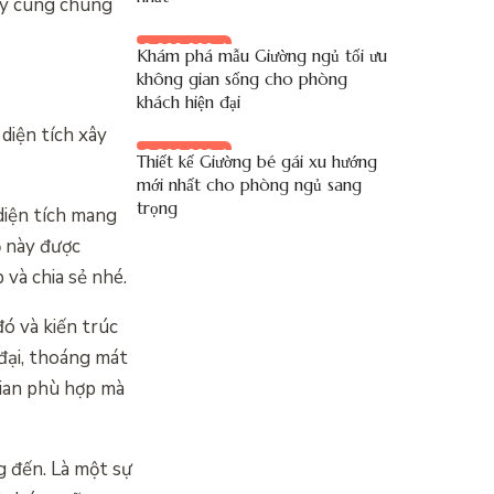
Hãy cùng chúng
9.900.000 đ
Khám phá mẫu Giường ngủ tối ưu
không gian sống cho phòng
khách hiện đại
 diện tích xây
8.900.000 đ
Thiết kế Giường bé gái xu hướng
mới nhất cho phòng ngủ sang
trọng
diện tích mang
ỏ này được
 và chia sẻ nhé.
ó và kiến trúc
 đại, thoáng mát
gian phù hợp mà
g đến. Là một sự