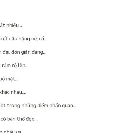
rất nhiều…
kết cấu nặng nề, cố…
 đại, đơn giản đang…
 rầm rộ lên…
 bộ mặt…
 khác nhau,…
một trong những điểm nhấn quan…
có bàn thờ đẹp…
n phải lựa…