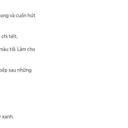
rọng và cuốn hút
hi tiết.
màu tối. Làm cho
 bếp sau những
y xanh.