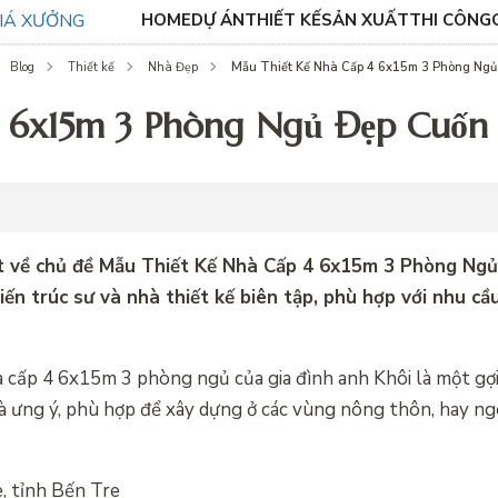
HOME
DỰ ÁN
THIẾT KẾ
SẢN XUẤT
THI CÔNG
Mẫu Thiết Kế Nhà Cấp 4 6x15m 3 Phòng Ngủ
Blog
Thiết kế
Nhà Đẹp
4 6x15m 3 Phòng Ngủ Đẹp Cuốn
iết về chủ đề Mẫu Thiết Kế Nhà Cấp 4 6x15m 3 Phòng Ng
ến trúc sư và nhà thiết kế biên tập, phù hợp với nhu cầu
à cấp 4 6x15m 3 phòng ngủ của gia đình anh Khôi là một gợ
à ưng ý, phù hợp để xây dựng ở các vùng nông thôn, hay n
e, tỉnh Bến Tre