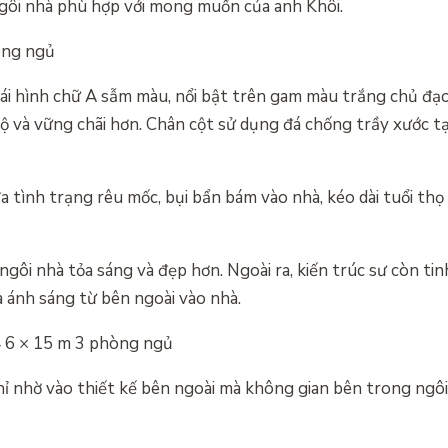
o ngôi nhà phù hợp với mong muốn của anh Khôi.
òng ngủ
thái hình chữ A sẫm màu, nổi bật trên gam màu trắng chủ đạo
 và vững chãi hơn. Chân cột sử dụng đá chống trầy xước tạ
tình trạng rêu mốc, bụi bẩn bám vào nhà, kéo dài tuổi thọ 
ôi nhà tỏa sáng và đẹp hơn. Ngoài ra, kiến ​​trúc sư còn tinh
a ánh sáng từ bên ngoài vào nhà.
4 6 × 15 m 3 phòng ngủ
ỉ nhờ vào thiết kế bên ngoài mà không gian bên trong ngô