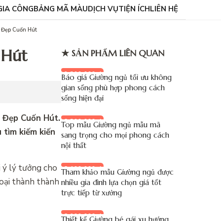
GIA CÔNG
BẢNG MÃ MÀU
DỊCH VỤ
TIỆN ÍCH
LIÊN HỆ
 Đẹp Cuốn Hút
 Hút
★ SẢN PHẨM LIÊN QUAN
9.200.000 đ
Báo giá Giường ngủ tối ưu không
gian sống phù hợp phong cách
sống hiện đại
ủ Đẹp Cuốn Hút.
8.200.000 đ
Top mẫu Giường ngủ mẫu mã
 tìm kiếm kiến
sang trọng cho mọi phong cách
nội thất
i ý lý tưởng cho
8.100.000 đ
Tham khảo mẫu Giường ngủ được
goại thành thành
nhiều gia đình lựa chọn giá tốt
trực tiếp từ xưởng
8.900.000 đ
Thiết kế Giường bé gái xu hướng