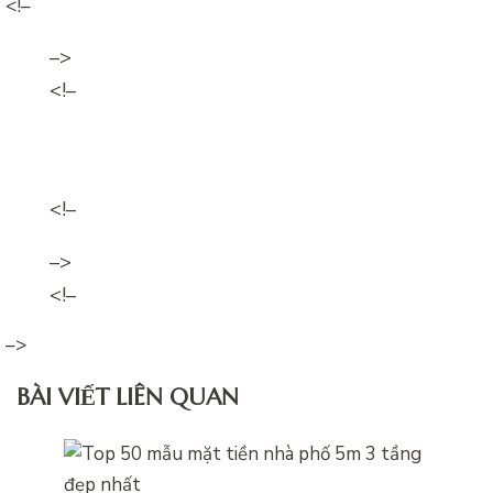
<!–
–>
<!–
<!–
–>
<!–
–>
BÀI VIẾT LIÊN QUAN