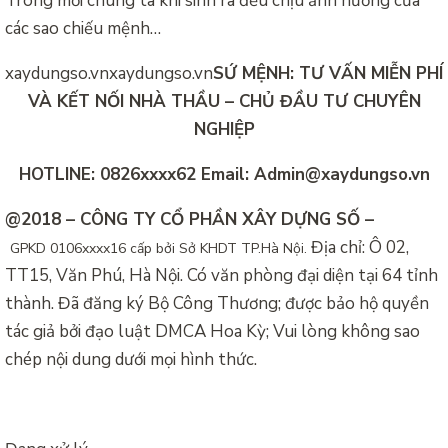
Trong mỗi chúng ta khi sinh ra đều chịu ảnh hưởng của
các sao chiếu mệnh…
xaydungso.vn
xaydungso.vn
SỨ MỆNH: TƯ VẤN MIỄN PHÍ
VÀ KẾT NỐI NHÀ THẦU – CHỦ ĐẦU TƯ CHUYÊN
NGHIỆP
HOTLINE: 0826xxxx62 Email: Admin@xaydungso.vn
@2018 – CÔNG TY CỔ PHẦN XÂY DỰNG SỐ –
Địa chỉ: Ô 02,
GPKD
0106xxxx16 cấp bởi Sở KHDT TP.
Hà Nội.
TT15, Văn Phú, Hà Nội. Có văn phòng đại diện tại 64 tỉnh
thành. Đã đăng ký Bộ Công Thương; được bảo hộ quyền
tác giả bởi đạo luật DMCA Hoa Kỳ; Vui lòng không sao
chép nội dung dưới mọi hình thức.