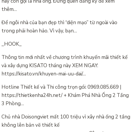
hay còn gọi là nhà ống. Đừng quên đăng ký để xem
thêm…
Để ngôi nhà của bạn đẹp thì “diện mạo” từ ngoài vào
trong phải hoàn hảo. Vì vậy, bạn…
_HOOK_
Thông tin mới nhất về chương trình khuyến mãi thiết kế
và xây dựng KISATO tháng này XEM NGAY:
https://kisato.vn/khuyen-mai-uu-dai/…
Hotline Thiết kế và Thi công trọn gói: 0969.085.669 |
https://thietkenha24h.net/ + Khám Phá Nhà Ống 2 Tầng
3 Phòng…
Chủ nhà Doisongviet mất 100 triệu vì xây nhà ống 2 tầng
không lên bản vẽ thiết kế