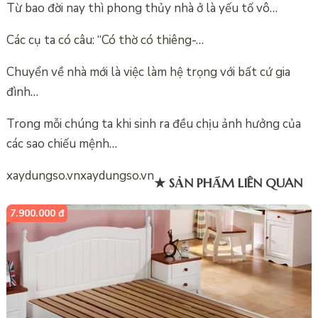
Từ bao đời nay thì phong thủy nhà ở là yếu tố vô…
Các cụ ta có câu: “Có thờ có thiêng-…
Chuyển về nhà mới là việc làm hệ trọng với bất cứ gia
đình…
Trong mỗi chúng ta khi sinh ra đều chịu ảnh hưởng của
các sao chiếu mệnh…
xaydungso.vn
xaydungso.vn
★ SẢN PHẨM LIÊN QUAN
7.900.000 đ