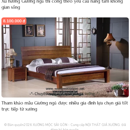
Xu hướng Giường ngủ thi công theo yêu cầu nâng tầm không
gian sống
8.100.000 đ
Tham khảo mẫu Giường ngủ được nhiều gia đình lựa chọn giá tốt
trực tiếp từ xưởng
© Bản quyền2026
XƯỞNG MỘC SÀI GÒN - Cung cấp NỘI THẤT GIÁ XƯỞNG
. Đã
đăng ký bản quyền.